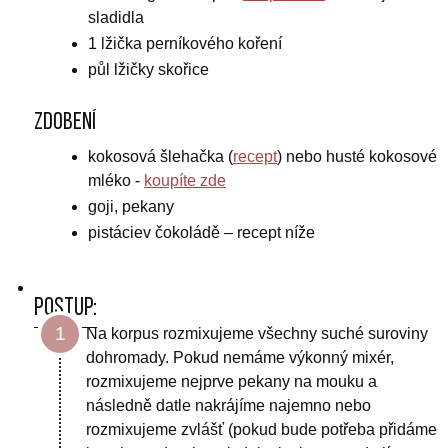
sladidla
1 lžička perníkového koření
půl lžičky skořice
Zdobení
kokosová šlehačka (
recept
) nebo husté kokosové
mléko
-
koupíte zde
goji, pekany
pistácie
v čokoládě – recept níže
Postup:
Na korpus rozmixujeme všechny suché suroviny
dohromady. Pokud nemáme výkonný mixér,
rozmixujeme nejprve pekany na mouku a
následně datle nakrájíme najemno nebo
rozmixujeme zvlášť (pokud bude potřeba přidáme