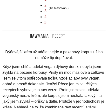
2
(18 hlasování)
3
4
5
RAW
MANIA
Recept
Dýňovější krém už udělat nejde a pekanový korpus už ho
nemůže líp doplňovat.
Když jsem chtěla udělat vegan dýňový dortík, nebyla jsem
zvyklá na pečené korpusy. Přišly mi moc máslové a celkově
jsem se v tom potřebovala trošku vzdělat, aby byly vegan,
dobré a prostě dokonalé. Jenže! Přece jen mi v určitých
receptech vyhovuje ta raw verze. Proto jsem sice udělala
veganský neraw krém, ale korpus jsem nechala takový, na
jaký jsem zvyklá – oříšky a datle. Protože v jednoduchosti je
krása. Nehledě na to, že kombinace raw receptů s těmi