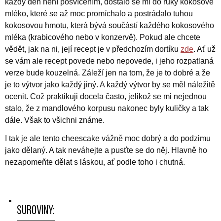
každý den není posvícením, dostalo se mi do ruky kokosové
mléko, které se až moc promíchalo a postrádalo tuhou
kokosovou hmotu, která bývá součástí každého kokosového
mléka (krabicového nebo v konzervě). Pokud ale chcete
vědět, jak na ni, její recept je v předchozím dortíku
zde
. Ať už
se vám ale recept povede nebo nepovede, i jeho rozpatlaná
verze bude kouzelná. Záleží jen na tom, že je to dobré a že
je to výtvor jako každý jiný. A každý výtvor by se měl náležitě
ocenit. Což praktikuji docela často, jelikož se mi nejednou
stalo, že z mandlového korpusu nakonec byly kuličky a tak
dále. Však to všichni známe.
I tak je ale tento cheescake vážně moc dobrý a do podzimu
jako dělaný. A tak neváhejte a pusťte se do něj. Hlavně ho
nezapomeňte dělat s láskou, ať podle toho i chutná.
Suroviny: