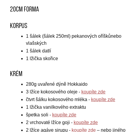
20cm forma
Korpus
1 šálek (šálek 250ml) pekanových oříšků
nebo
vlašských
1 šálek datlí
1 lžička skořice
Krém
280g uvařené dýně Hokkaido
3 lžíce kokosového oleje
-
koupíte zde
čtvrt šálku kokosového mléka
-
koupíte zde
1 lžička vanilkového extraktu
špetka soli
-
koupíte zde
2 vrchovaté lžíce goji
-
koupíte zde
2 lžíce agáve sirupu
-
koupíte zde
– nebo jiného