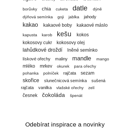
datle
chia
cuketa
borůvky
dýně
jahody
goji
dýňová semínka
jablka
kakao
kakaové boby
kakaové máslo
kešu
kokos
kapusta
karob
kokosovy cukr
kokosovy olej
lahůdkové droždí
lněné semínko
mandle
lískové ořechy
maliny
mango
mléko
mrkev
okurek
para ořechy
sezam
rajčata
pohanka
polníček
skořice
slunečnicová semínka
sušená
rajčata
vanilka
vlašské ořechy
zelí
čokoláda
česnek
špenát
Odebírat inspirace a novinky