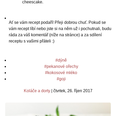
cheescake.
Ať se vám recept podaří! Přeji dobrou chuť. Pokud se
vám recept líbí nebo jste si na něm už i pochutnali, budu
ráda za váš komentář (níže na stránce) a za sdílení
receptu s vašimi přáteli :)
dýně
pekanové ořechy
kokosové mléko
goji
Koláče a dorty
čtvrtek, 26. říjen 2017