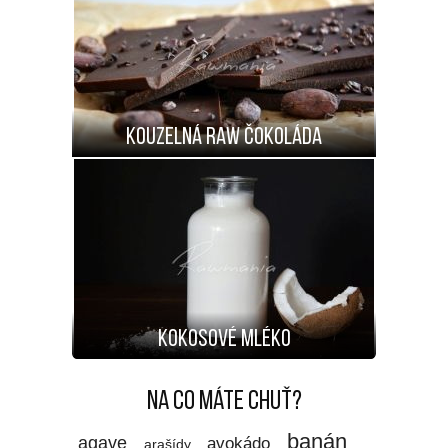
Kouzelná RAW čokoláda
Kokosové mléko
Na co máte chuť?
banán
agave
avokádo
arašídy