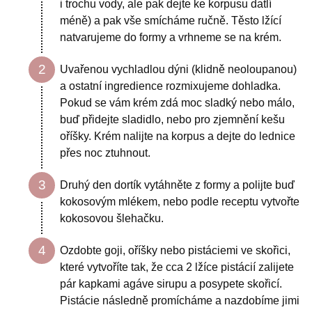
i trochu vody, ale pak dejte ke korpusu datlí
méně) a pak vše smícháme ručně. Těsto lžící
natvarujeme do formy a vrhneme se na krém.
Uvařenou vychladlou dýni (klidně neoloupanou)
a ostatní ingredience rozmixujeme dohladka.
Pokud se vám krém zdá moc sladký nebo málo,
buď přidejte sladidlo, nebo pro zjemnění kešu
oříšky. Krém nalijte na korpus a dejte do lednice
přes noc ztuhnout.
Druhý den dortík vytáhněte z formy a polijte buď
kokosovým mlékem, nebo podle receptu vytvořte
kokosovou šlehačku.
Ozdobte goji, oříšky nebo pistáciemi ve skořici,
které vytvoříte tak, že cca 2 lžíce pistácií zalijete
pár kapkami agáve sirupu a posypete skořicí.
Pistácie následně promícháme a nazdobíme jimi