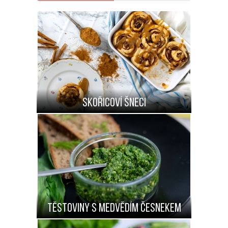
Skořicoví šneci
Těstoviny s medvědím česnekem