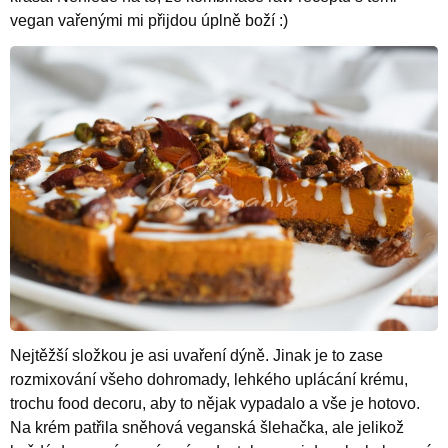
vegan vařenými mi přijdou úplně boží :)
Nejtěžší složkou je asi uvaření dýně. Jinak je to zase
rozmixování všeho dohromady, lehkého uplácání krému,
trochu food decoru, aby to nějak vypadalo a vše je hotovo.
Na krém patřila sněhová veganská šlehačka, ale jelikož