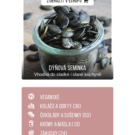
Zobrazit v eshopu
Dýňová semínka
Vhodná do sladké i slané kuchyně
Veganské
Koláče a dorty
(36)
Čokolády a sušenky
(53)
Krémy a másla
(13)
Zákusky
(24)